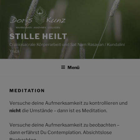
Zum
Inhalt
springen
STILLE HEILT
Craniosacrale Körperarbeit und Sat Nam Rasayan / Kundalini
Yoga
Menü
MEDITATION
Versuche deine Aufmerksamkeit zu kontrollieren und
nicht
die Umstände – dann ist es Meditation.
Versuche deine Aufmerksamkeit zu beobachten –
dann erfährst Du Contemplation. Absichtslose