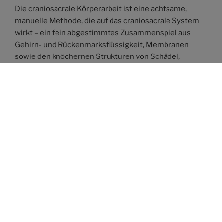
Die craniosacrale Körperarbeit ist eine achtsame,
manuelle Methode, die auf das craniosacrale System
wirkt – ein fein abgestimmtes Zusammenspiel aus
Gehirn- und Rückenmarksflüssigkeit, Membranen
sowie den knöchernen Strukturen von Schädel,
Wirbelsäule und Kreuzbein.
Mehr Infos:
https://stille-heilt.de/craniosacrale-
beruehrungen