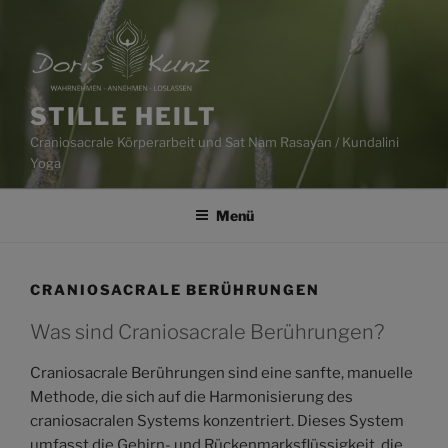
Zum
Inhalt
springen
STILLE HEILT
Craniosacrale Körperarbeit und Sat Nam Rasayan / Kundalini
Yoga
Menü
CRANIOSACRALE BERÜHRUNGEN
Was sind Craniosacrale Berührungen?
Craniosacrale Berührungen sind eine sanfte, manuelle
Methode, die sich auf die Harmonisierung des
craniosacralen Systems konzentriert. Dieses System
umfasst die Gehirn- und Rückenmarksflüssigkeit, die