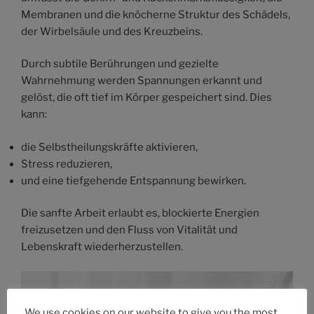
Membranen und die knöcherne Struktur des Schädels,
der Wirbelsäule und des Kreuzbeins.
Durch subtile Berührungen und gezielte
Wahrnehmung werden Spannungen erkannt und
gelöst, die oft tief im Körper gespeichert sind. Dies
kann:
die Selbstheilungskräfte aktivieren,
Stress reduzieren,
und eine tiefgehende Entspannung bewirken.
Die sanfte Arbeit erlaubt es, blockierte Energien
freizusetzen und den Fluss von Vitalität und
Lebenskraft wiederherzustellen.
We use cookies on our website to give you the most