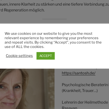
n, innere Klarheit zu stärken und eine tiefere Verbindung zu
ird Regeneration möglich.
We use cookies on our website to give you the most
relevant experience by remembering your preferences
and repeat visits. By clicking “Accept”, you consent to the
use of ALL the cookies.
Cookie settings
ACCEPT
Craniosacral Therapie bei:
https://santosh.de/
Psychologische Beraterin 
(Krankheit, Trauer…)
Lehrerin der Heilmethode
Rasayan