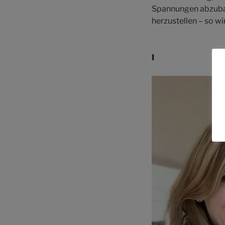
Spannungen abzubaue
herzustellen – so w
I