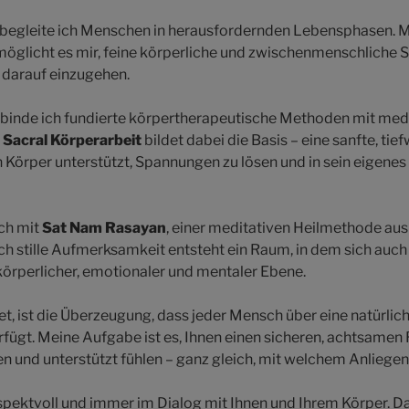
n begleite ich Menschen in herausfordernden Lebensphasen. 
rmöglicht es mir, feine körperliche und zwischenmenschliche
darauf einzugehen.
rbinde ich fundierte körpertherapeutische Methoden mit medi
 Sacral Körperarbeit
bildet dabei die Basis – eine sanfte, tie
 Körper unterstützt, Spannungen zu lösen und in sein eigene
ch mit
Sat Nam Rasayan
, einer meditativen Heilmethode aus
ch stille Aufmerksamkeit entsteht ein Raum, in dem sich auch
 körperlicher, emotionaler und mentaler Ebene.
et, ist die Überzeugung, dass jeder Mensch über eine natürlich
rfügt. Meine Aufgabe ist es, Ihnen einen sicheren, achtsamen 
n und unterstützt fühlen – ganz gleich, mit welchem Anliege
espektvoll und immer im Dialog mit Ihnen und Ihrem Körper. Da