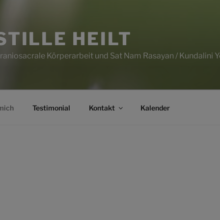
STILLE HEILT
raniosacrale Körperarbeit und Sat Nam Rasayan / Kundalini 
mich
Testimonial
Kontakt
Kalender