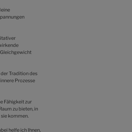
Meine
 Spannungen
tativer
fwirkende
s Gleichgewicht
 der Tradition des
 innere Prozesse
e Fähigkeit zur
Raum zu bieten, in
n sie kommen.
bei helfe ich Ihnen,