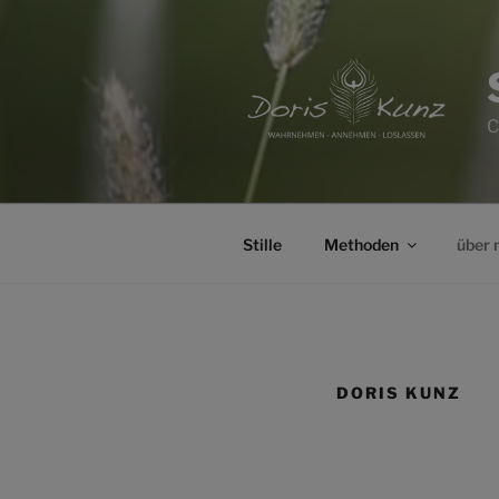
Zum
Inhalt
springen
C
Stille
Methoden
über 
DORIS KUNZ