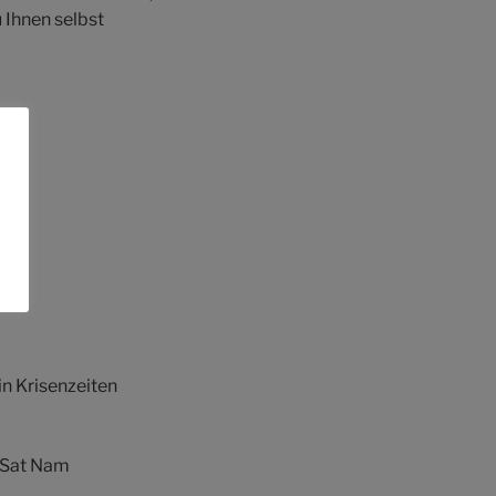
 Ihnen selbst
in Krisenzeiten
 Sat Nam