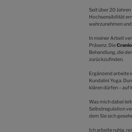
Seit über 20 Jahre
Hochsensibilität e
wahrzunehmen und 
In meiner Arbeit ve
Präsenz. Die
Cranio
Behandlung, die den
zurückzufinden.
Ergänzend arbeite i
Kundalini Yoga. Dur
klären dürfen – auf
Was mich dabei leit
Selbstregulation ve
dem Sie sich gesehe
Ich arbeite ruhig, r